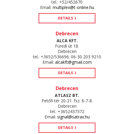
tel.: +52/452670
Email:
multiplex@t-online.hu
DETAILS
Debrecen
ALCA KFT.
Füredi út 18.
Debrecen
tel.: +3652/536696; 06-30 203 9210
Email:
alcakft@gmail.com
DETAILS
Debrecen
ATLASZ BT.
Petőfi tér 20-21. fsz. 6-7-8.
Debrecen
tel.: +3652437372
Email:
signal@satrax.hu
DETAILS