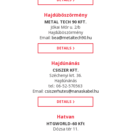
Hajdúböszörmény
METAL TECH 90 KFT.
Jókai Mór u. 2/b
Hajdúböszörmény
Email:
bea@metaltech90.hu
DETAILS
Hajdúnánás
CSISZER KFT.
Széchenyi krt. 36.
Hajdúnánás
tel.: 06-52-570563
Email:
csiszerhutes@nanaskabel.hu
DETAILS
Hatvan
HTGWORLD-60 Kft
Dózsa tér 11.