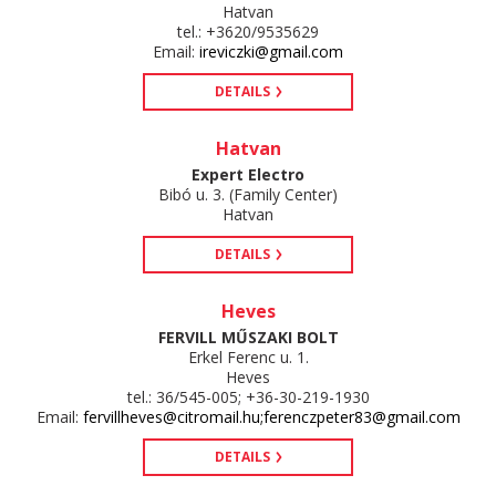
Hatvan
tel.: +3620/9535629
Email:
ireviczki@gmail.com
DETAILS
Hatvan
Expert Electro
Bibó u. 3. (Family Center)
Hatvan
DETAILS
Heves
FERVILL MŰSZAKI BOLT
Erkel Ferenc u. 1.
Heves
tel.: 36/545-005; +36-30-219-1930
Email:
fervillheves@citromail.hu;ferenczpeter83@gmail.com
DETAILS