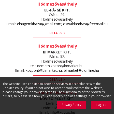
Hódmezővásárhely
EL-HÁ-GÉ KFT.
Csík u. 29.
Hódmezővásárhely
Email:
elhagemkhaza@gmail.com; oswaldandras@freemail.hu
DETAILS
Hódmezővásárhely
BI MARKET KFT.
Fári u. 32.
Hódmezővásárhely
tel.: nemeth.zoltan@bimarket.hu
Email:
kozpont@bimarket.hu, bimarket@t-online.hu
DETAILS
The website uses cookies to provide services in accordance with the
Cookies Policy. If you do not wish to accept cookies from the Website,
Hódmezővásárhely
please change your browser settings. The functionality of the browsers
differs, so please see how you can modify cookies settings in your browser.
KOVIZO PLUSZ KFT.
Lévai utca 27.
Privacy Policy
I agree
Hódmezővásárhely
Email:
info@kovizo.hu