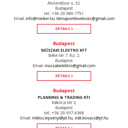
Alsóerdősor u. 32.
Budapest
tel.: +36-20-980-7751
Email:
info@minker.hu; klimapontlevelezes@gmail.com
DETAILS
Budapest
MŰSZAKI ELEKTRO KFT
Béke tér 7. fsz. 2.
Budapest
Email:
muszakielektro@gmail.com
DETAILS
Budapest
PLANNING & TRADING Kft
Rákóczi tér 2.
Budapest
tel.: +36-20-937-6368
Email:
miklos.lepsenyi@pt.hu, edit.kovacs@pt.hu