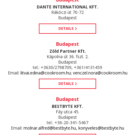
DANTE INTERNATIONAL KFT.
Rákóczi út 70-72
Budapest
DETAILS
Budapest
Zöld Partner Kft.
Kápolna út 36. fszt. 2.
Budapest
tel.: +3630/2798709, +361/4131459
Email:
litvai.edina@cookroom.hu; venczel.nora@cookroom.hu
DETAILS
Budapest
BESTBYTE KFT.
Fáy utca 45.
Budapest
tel.: +36-20-341-5467
Email:
molnar.alfred@bestbyte.hu, konyveles@bestbyte.hu