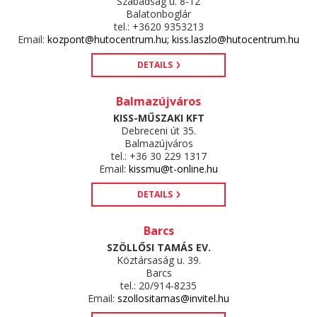
Szabadság u. 8-12
Balatonboglár
tel.: +3620 9353213
Email:
kozpont@hutocentrum.hu; kiss.laszlo@hutocentrum.hu
DETAILS
Balmazújváros
KISS-MŰSZAKI KFT
Debreceni út 35.
Balmazújváros
tel.: +36 30 229 1317
Email:
kissmu@t-online.hu
DETAILS
Barcs
SZÖLLŐSI TAMÁS EV.
Köztársaság u. 39.
Barcs
tel.: 20/914-8235
Email:
szollositamas@invitel.hu