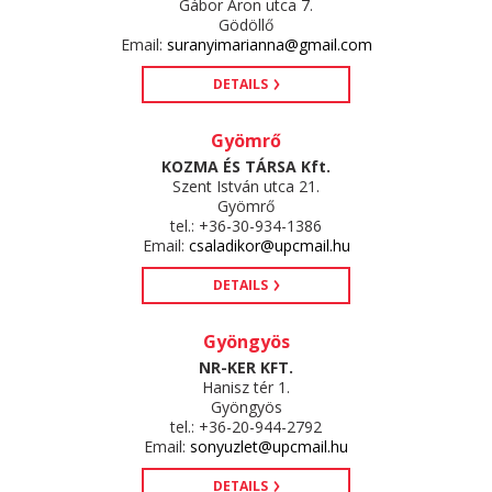
Gábor Áron utca 7.
Gödöllő
Email:
suranyimarianna@gmail.com
DETAILS
Gyömrő
KOZMA ÉS TÁRSA Kft.
Szent István utca 21.
Gyömrő
tel.: +36-30-934-1386
Email:
csaladikor@upcmail.hu
DETAILS
Gyöngyös
NR-KER KFT.
Hanisz tér 1.
Gyöngyös
tel.: +36-20-944-2792
Email:
sonyuzlet@upcmail.hu
DETAILS