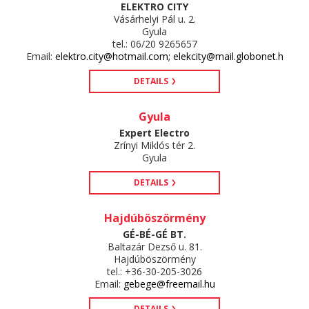
ELEKTRO CITY
Vásárhelyi Pál u. 2.
Gyula
tel.: 06/20 9265657
Email:
elektro.city@hotmail.com; elekcity@mail.globonet.h
DETAILS
Gyula
Expert Electro
Zrínyi Miklós tér 2.
Gyula
DETAILS
Hajdúböszörmény
GÉ-BÉ-GÉ BT.
Baltazár Dezső u. 81.
Hajdúböszörmény
tel.: +36-30-205-3026
Email:
gebege@freemail.hu
DETAILS